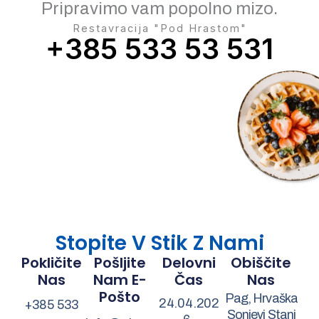
Pripravimo vam popolno mizo.
Restavracija "Pod Hrastom"
+385 533 53 531
Stopite V Stik Z Nami
Pokličite
Pošljite
Delovni
Obiščite
Nas
Nam E-
Čas
Nas
Pošto
Pag, Hrvaška
24.04.202
+385 533
Sonjevi Stani