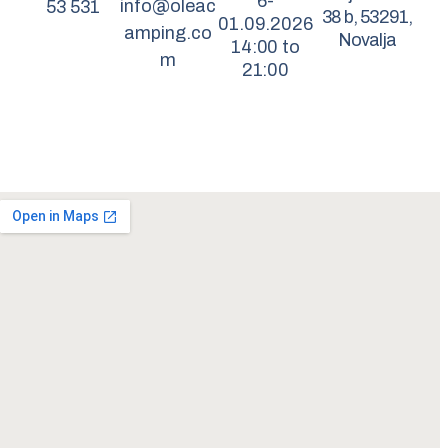
6-
info@oleac
53 531
38 b, 53291,
01.09.2026
amping.co
Novalja
14:00 to
m
21:00