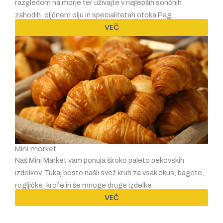
razgledom na morje ter uživajte v najlepših sončnih
zahodih, oljčnem olju in specialitetah otoka Pag.
VEČ
Mini market
Naš Mini Market vam ponuja široko paleto pekovskih
izdelkov. Tukaj boste našli svež kruh za vsak okus, bagete,
rogljičke, krofe in še mnoge druge izdelke.
VEČ