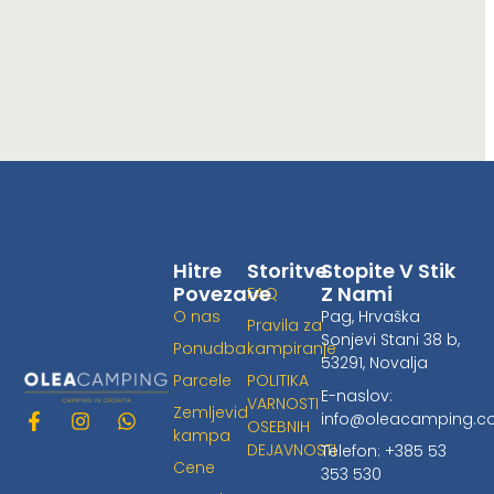
Hitre
Storitve
Stopite V Stik
Povezave
Z Nami
FAQ
O nas
Pag, Hrvaška
Pravila za
Sonjevi Stani 38 b,
Ponudba
kampiranje
53291, Novalja
Parcele
POLITIKA
E-naslov:
VARNOSTI
Zemljevid
info@oleacamping.
F
I
W
OSEBNIH
kampa
a
n
h
DEJAVNOSTI
Telefon: +385 53
c
s
a
Cene
353 530
e
t
t