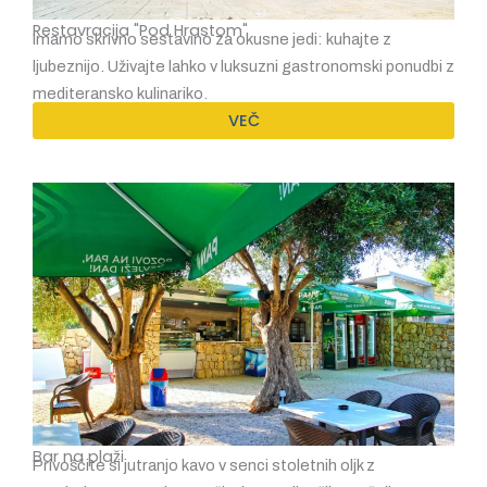
Restavracija "Pod Hrastom"
Imamo skrivno sestavino za okusne jedi: kuhajte z
ljubeznijo. Uživajte lahko v luksuzni gastronomski ponudbi z
mediteransko kulinariko.
VEČ
Bar na plaži
Privoščite si jutranjo kavo v senci stoletnih oljk z