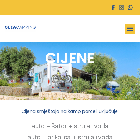
Preskoči
na
sadržaj
CIJENE
Cijena smještaja na kamp parceli uključuje:
auto + šator + struja i voda
auto + prikolica + struja i voda