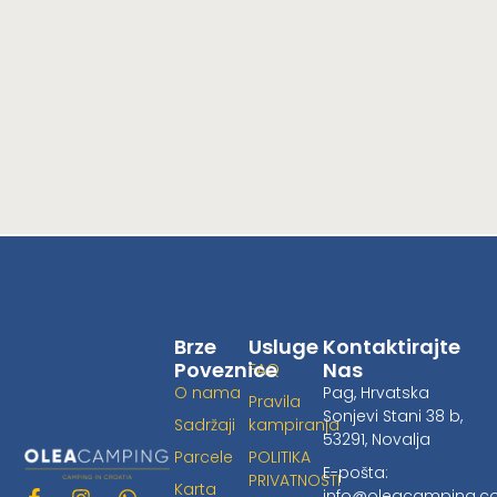
Brze
Usluge
Kontaktirajte
Poveznice
Nas
FAQ
O nama
Pag, Hrvatska
Pravila
Sonjevi Stani 38 b,
Sadržaji
kampiranja
53291, Novalja
Parcele
POLITIKA
E-pošta:
PRIVATNOSTI
Karta
info@oleacamping.
F
I
W