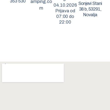
353 530
amping.co
Sonjevi Stani
04.10.2026
m
38 b, 53291,
Prijava od
Novalja
07:00 do
22:00