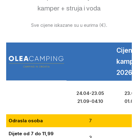
kamper + struja i voda
Sve cijene iskazane su u eurima (€).
Cijene
kampir
2026.
24.04-23.05
23.05
21.09-04.10
01.09
Odrasla osoba
7
1
Dijete od 7 do 11,99
3
5