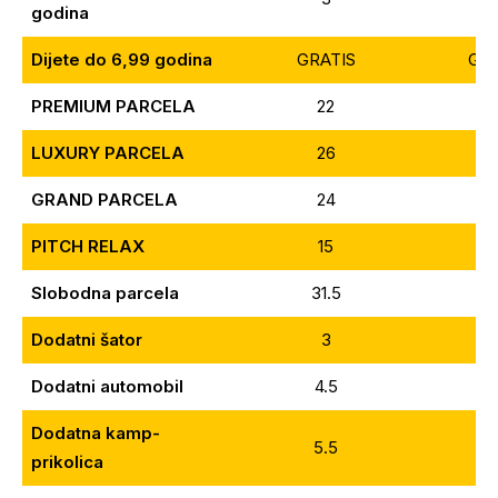
godina
Dijete do 6,99 godina
GRATIS
GRA
PREMIUM PARCELA
22
3
LUXURY PARCELA
26
4
GRAND PARCELA
24
3
PITCH RELAX
15
2
Slobodna parcela
31.5
5
Dodat
ni šator
3
5
Dodatni automobil
4.5
5
Dodatna kamp-
5.5
7
prikolica