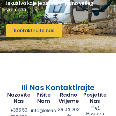
iskustvo koje je zaista vrijedno vašeg
vremena.
Kontaktirajte nas
Ili Nas Kontaktirajte
Nazovite
Pišite
Radno
Posjetite
Nas
Nam
Vrijeme
Nas
Pag,
24.04.202
+385 53
info@oleac
Hrvatska
6-