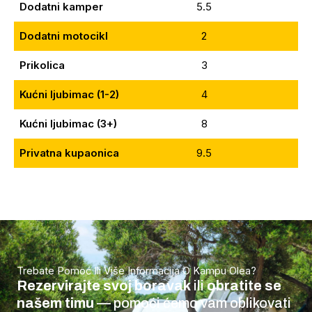
Dodatni kamper
5.5
8
Dodatni motocikl
2
Prikolica
3
5
Kućni ljubimac (1-2)
4
Kućni ljubimac (3+)
8
1
Privatna kupaonica
9.5
14
Trebate Pomoć Ili Više Informacija O Kampu Olea?
Rezervirajte svoj boravak
ili
obratite se
našem timu
— pomoći ćemo vam oblikovati