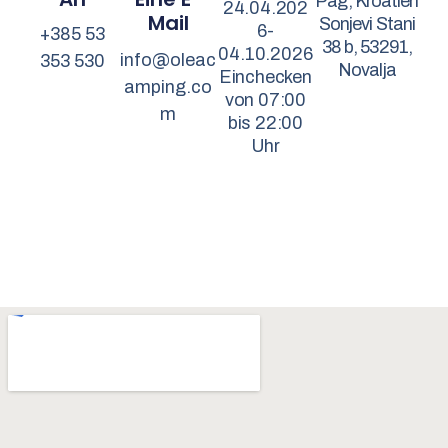
Pag, Kroatien
24.04.202
Mail
Sonjevi Stani
6-
+385 53
38 b, 53291,
04.10.2026
info@oleac
353 530
Novalja
Einchecken
amping.co
von 07:00
m
bis 22:00
Uhr