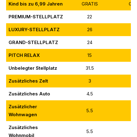
Kind bis zu 6,99 Jahren
GRATIS
GRA
PREMIUM-STELLPLATZ
22
3
LUXURY-STELLPLATZ
26
4
GRAND-STELLPLATZ
24
3
PITCH RELAX
15
2
Unbelegter Stellplatz
31.5
5
Zusätz
liches Zelt
3
5
Zusätzliches Auto
4.5
5
Zusätzlicher
5.5
7
Wohnwagen
Zusätzliches
5.5
8
Wohnmobil