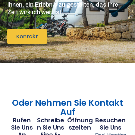
Ihnen, ein Erlebnis zu gestalten, das Ihre
Zeit wirklich wert ist.
Kontakt
Oder Nehmen Sie Kontakt
Auf
Rufen
Schreibe
Öffnung
Besuchen
Sie Uns
N Sie Uns
Szeiten
Sie Uns
An
Eine E-