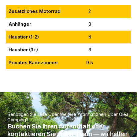
Zusätzliches Motorrad
2
Anhänger
3
5
Haustier (1-2)
4
Haustier (3+)
8
1
Privates Badezimmer
9.5
14
Benötigen Sie Hilfe Oder Weitere Informationen Über Olea
Camping?
Buchen Sie Ihren Aufenthalt
oder
kontaktieren Sie unser Team
— wir helfen