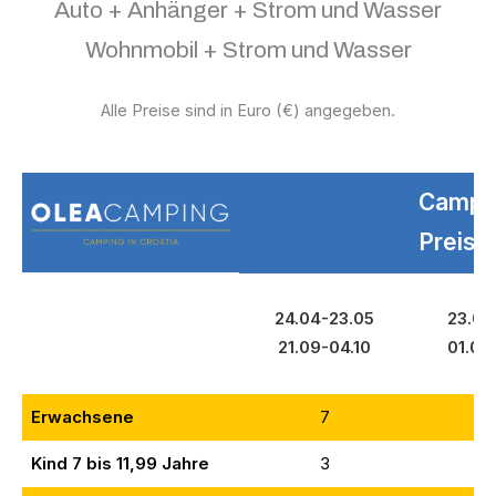
Auto + Anhänger + Strom und Wasser
Wohnmobil + Strom und Wasser
Alle Preise sind in Euro (€) angegeben.
Campi
Preise
24.04-23.05
23.05
21.09-04.10
01.09
Erwachsene
7
1
Kind 7 bis 11,99 Jahre
3
5