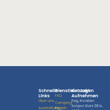
Schnelle
Dienstleistungen
Kontakt
Links
Aufnehmen
FAQ
Über uns
Pag, Kroatien
Camping-
Sonjevi Stani 38 b,
Ausstattung
Regeln