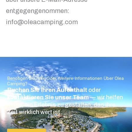
entgegengenommen:
info@oleacamping.com
Benötigen Sie Hilfe Oder Weitere Informationen Über Olea
Camping?
Buchen Sie Ihren Aufenthalt
oder
kontaktieren Sie unser Team
— wir helfen
Ihnen, ein Erlebnis zu gestalten, das Ihre
Zeit wirklich wert ist.