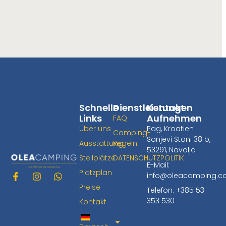
Schnelle
Dienstleistungen
Kontakt
Links
Aufnehmen
FAQ
Über uns
Pag, Kroatien
Camping-
Sonjevi Stani 38 b,
Ausstattung
Regeln
53291, Novalja
Stellplätze
DATENSCHUTZPOLITIK
E-Mail:
Platzplan
info@oleacamping.
F
I
W
a
n
h
Preise
Telefon: +385 53
c
s
a
353 530
Kontakt
e
t
t
b
a
s
o
g
a