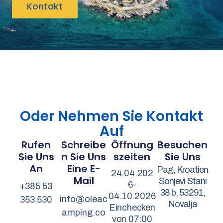
Kontakt
Oder Nehmen Sie Kontakt
Auf
Rufen
Schreibe
Öffnung
Besuchen
Sie Uns
N Sie Uns
Szeiten
Sie Uns
An
Eine E-
Pag, Kroatien
24.04.202
Mail
Sonjevi Stani
6-
+385 53
38 b, 53291,
04.10.2026
info@oleac
353 530
Novalja
Einchecken
amping.co
von 07:00